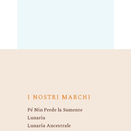
d’A
15,50
€
IVA inclusa
I NOSTRI MARCHI
Pé Nin Perde la Sumente
Lunaria
Lunaria Ancestrale