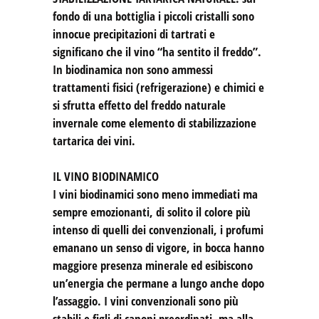
fondo di una bottiglia i piccoli cristalli sono
innocue precipitazioni di tartrati e
significano che il vino “ha sentito il freddo”.
In biodinamica non sono ammessi
trattamenti fisici (refrigerazione) e chimici e
si sfrutta effetto del freddo naturale
invernale come elemento di stabilizzazione
tartarica dei vini.
IL VINO BIODINAMICO
I vini biodinamici sono meno immediati ma
sempre emozionanti, di solito il colore più
intenso di quelli dei convenzionali, i profumi
emanano un senso di vigore, in bocca hanno
maggiore presenza minerale ed esibiscono
un’energia che permane a lungo anche dopo
l’assaggio. I vini convenzionali sono più
stabili e figli di canoni preordinati, ma alla