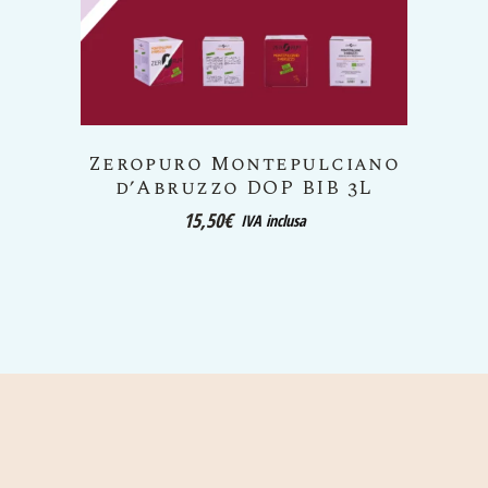
lciano
Zeropuro Vino Rosso da
B 3L
uve appassite BIB 3L
16,50
€
IVA inclusa