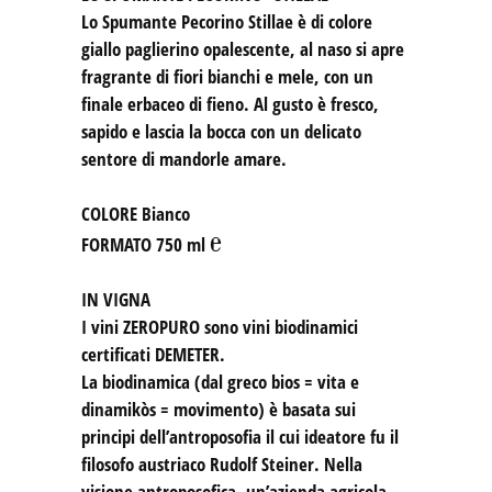
Lo Spumante Pecorino Stillae è di colore
giallo paglierino opalescente, al naso si apre
fragrante di fiori bianchi e mele, con un
finale erbaceo di fieno. Al gusto è fresco,
sapido e lascia la bocca con un delicato
sentore di mandorle amare.
COLORE
Bianco
℮
FORMATO
750 ml
IN VIGNA
I vini ZEROPURO sono vini biodinamici
certificati DEMETER.
La biodinamica (dal greco bios = vita e
dinamikòs = movimento) è basata sui
principi dell’antroposofia il cui ideatore fu il
filosofo austriaco Rudolf Steiner. Nella
visione antroposofica, un’azienda agricola