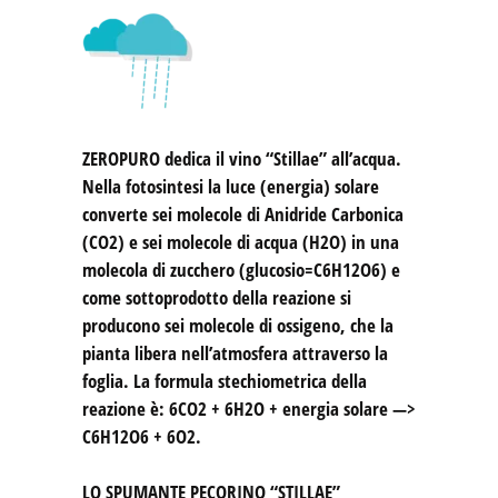
ZEROPURO
dedica il vino “Stillae” all’acqua.
Nella fotosintesi la luce (energia) solare
converte sei molecole di Anidride Carbonica
(CO2) e sei molecole di acqua (H2O) in una
molecola di zucchero (glucosio=C6H12O6) e
come sottoprodotto della reazione si
producono sei molecole di ossigeno, che la
pianta libera nell’atmosfera attraverso la
foglia. La formula stechiometrica della
reazione è: 6CO2 + 6H2O + energia solare —>
C6H12O6 + 6O2.
LO SPUMANTE PECORINO “STILLAE”