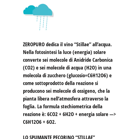
ZEROPURO
dedica il vino “Stillae” all’acqua.
Nella fotosintesi la luce (energia) solare
converte sei molecole di Anidride Carbonica
(CO2) e sei molecole di acqua (H2O) in una
molecola di zucchero (glucosio=C6H12O6) e
come sottoprodotto della reazione si
producono sei molecole di ossigeno, che la
pianta libera nell’atmosfera attraverso la
foglia. La formula stechiometrica della
reazione è: 6CO2 + 6H2O + energia solare —>
C6H12O6 + 6O2.
LO SPUMANTE PECORINO “STILLAE”