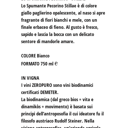
Lo Spumante Pecorino Stillae è di colore
giallo paglierino opalescente, al naso si apre
fragrante di fiori bianchi e mele, con un
finale erbaceo di fieno. Al gusto è fresco,
sapido e lascia la bocca con un delicato
sentore di mandorle amare.
COLORE
Bianco
℮
FORMATO
750 ml
IN VIGNA
I vini ZEROPURO sono vini biodinamici
certificati DEMETER.
La biodinamica (dal greco bios = vita e
dinamikòs = movimento) è basata sui
principi dell’antroposofia il cui ideatore fu il
filosofo austriaco Rudolf Steiner. Nella
visione antroposofica, un’azienda agricola