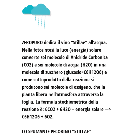
ZEROPURO
dedica il vino “Stillae” all’acqua.
Nella fotosintesi la luce (energia) solare
converte sei molecole di Anidride Carbonica
(CO2) e sei molecole di acqua (H2O) in una
molecola di zucchero (glucosio=C6H12O6) e
come sottoprodotto della reazione si
producono sei molecole di ossigeno, che la
pianta libera nell’atmosfera attraverso la
foglia. La formula stechiometrica della
reazione è: 6CO2 + 6H2O + energia solare —>
C6H12O6 + 6O2.
LO SPUMANTE PECORINO “STILLAE”