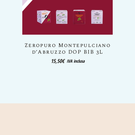
ulciano
Zeropuro Vino Rosso da
IB 3L
uve appassite BIB 3L
16,50
€
IVA inclusa