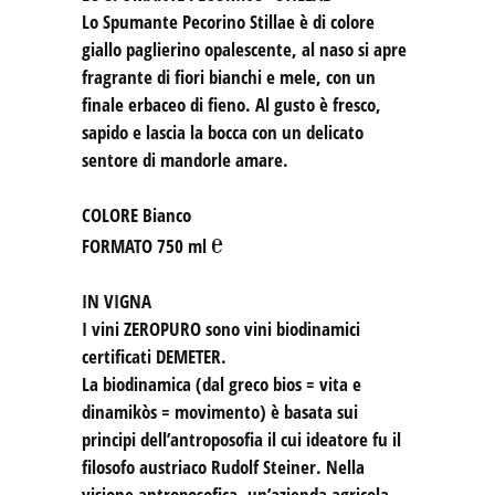
Lo Spumante Pecorino Stillae è di colore
giallo paglierino opalescente, al naso si apre
fragrante di fiori bianchi e mele, con un
finale erbaceo di fieno. Al gusto è fresco,
sapido e lascia la bocca con un delicato
sentore di mandorle amare.
COLORE
Bianco
℮
FORMATO
750 ml
IN VIGNA
I vini ZEROPURO sono vini biodinamici
certificati DEMETER.
La biodinamica (dal greco bios = vita e
dinamikòs = movimento) è basata sui
principi dell’antroposofia il cui ideatore fu il
filosofo austriaco Rudolf Steiner. Nella
visione antroposofica, un’azienda agricola