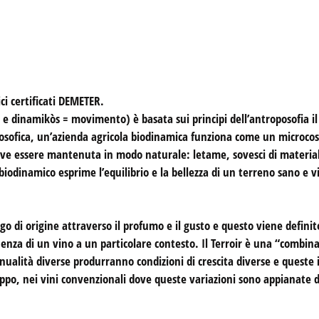
i certificati DEMETER.
 e dinamikòs = movimento) è basata sui principi dell’antroposofia il c
osofica, un’azienda agricola biodinamica funziona come un microcosm
e deve essere mantenuta in modo naturale: letame, sovesci di material
biodinamico esprime l’equilibrio e la bellezza di un terreno sano e v
uogo di origine attraverso il profumo e il gusto e questo viene defini
enenza di un vino a un particolare contesto. Il Terroir è una “combina
ualità diverse produrranno condizioni di crescita diverse e queste 
ppo, nei vini convenzionali dove queste variazioni sono appianate d