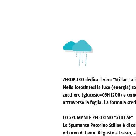
ZEROPURO
dedica il vino “Stillae” al
Nella fotosintesi la luce (energia) 
zucchero (glucosio=C6H12O6) e come 
attraverso la foglia. La formula st
LO SPUMANTE PECORINO “STILLAE”
Lo Spumante Pecorino Stillae è di col
erbaceo di fieno. Al gusto è fresco,