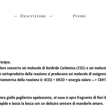
Descrizione
Premi
l’acqua.
solare converte sei molecole di Anidride Carbonica (CO2) e sei molec
sottoprodotto della reazione si producono sei molecole di ossigeno,
echiometrica della reazione è: 6CO2 + 6H2O + energia solare —> C6H
ore giallo paglierino opalescente, al naso si apre fragrante di fiori 
 sapido e lascia la bocca con un delicato sentore di mandorle amare.