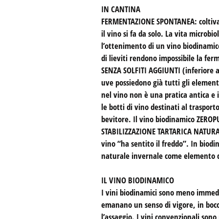
IN CANTINA
FERMENTAZIONE SPONTANEA: coltivando
il vino si fa da solo. La vita micro
l’ottenimento di un vino biodinamico
di lieviti rendono impossibile la fe
SENZA SOLFITI AGGIUNTI (inferiore a 1
uve possiedono già tutti gli element
nel vino non è una pratica antica e i
le botti di vino destinati al traspo
bevitore. Il vino biodinamico ZEROPU
STABILIZZAZIONE TARTARICA NATURALE: s
vino “ha sentito il freddo”. In biodi
naturale invernale come elemento di
IL VINO BIODINAMICO
I vini biodinamici sono meno immedia
emanano un senso di vigore, in boc
l’assaggio. I vini convenzionali sono