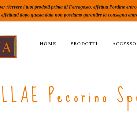
per ricevere i tuoi prodotti prima di Ferragosto, effettua l’ordine entro
i effettuati dopo questa data non possiamo garantire la consegna entro
HOME
PRODOTTI
ACCESSO
ILLAE Pecorino Sp
Pé Nin Perde La Sumente
Spiritus Terrae
Lunaria
Lunaria Ancestrale
Vola Volé BEE
Vola Volé Maiella National Par