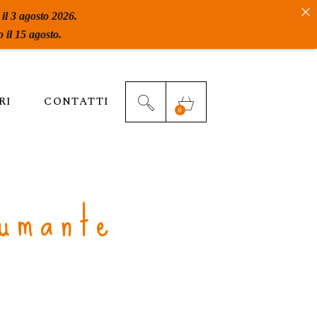
 il 3 agosto 2026.
 il 15 agosto.
RI
CONTATTI
0
umante
k