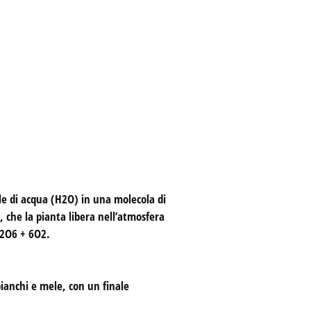
ole di acqua (H2O) in una molecola di
 che la pianta libera nell’atmosfera
12O6 + 6O2.
bianchi e mele, con un finale