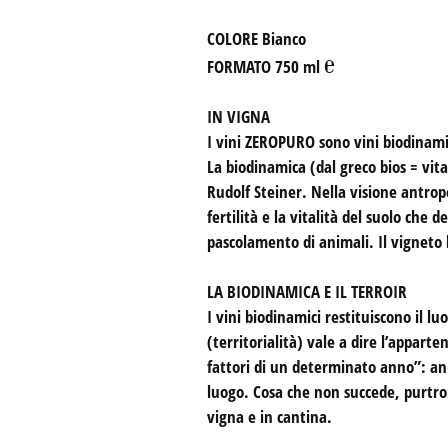
COLORE
Bianco
℮
FORMATO
750 ml
IN VIGNA
I vini ZEROPURO sono vini biodinamic
La biodinamica (dal greco bios = vita
Rudolf Steiner. Nella visione antrop
fertilità e la vitalità del suolo ch
pascolamento di animali. Il vigneto 
LA BIODINAMICA E IL TERROIR
I vini biodinamici restituiscono il l
(territorialità) vale a dire l’appart
fattori di un determinato anno”: ann
luogo. Cosa che non succede, purtro
vigna e in cantina.