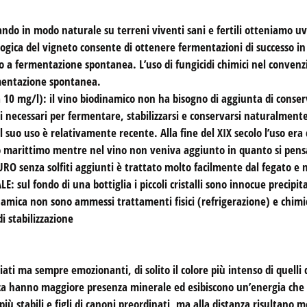
 in modo naturale su terreni viventi sani e fertili otteniamo uve
biologica del vigneto consente di ottenere fermentazioni di successo 
 a fermentazione spontanea. L’uso di fungicidi chimici nel convenz
rmentazione spontanea.
0 mg/l): il vino biodinamico non ha bisogno di aggiunta di conservant
i necessari per fermentare, stabilizzarsi e conservarsi naturalmente
l suo uso è relativamente recente. Alla fine del XIX secolo l’uso era d
rto marittimo mentre nel vino non veniva aggiunto in quanto si pensav
RO senza solfiti aggiunti è trattato molto facilmente dal fegato e n
ul fondo di una bottiglia i piccoli cristalli sono innocue precipitazi
namica non sono ammessi trattamenti fisici (refrigerazione) e chimici
 stabilizzazione
ti ma sempre emozionanti, di solito il colore più intenso di quelli 
ca hanno maggiore presenza minerale ed esibiscono un’energia ch
 più stabili e figli di canoni preordinati, ma alla distanza risultano