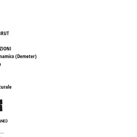
RUT

AZIONI
namico (Demeter) 



turale
