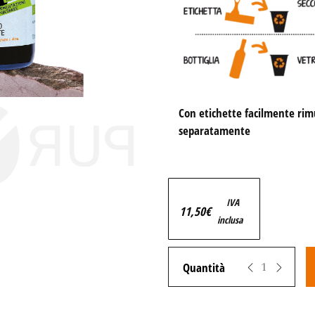
Con etichette facilmente rimuo
separatamente
IVA
11,50
€
inclusa
Zeropuro STILLAE