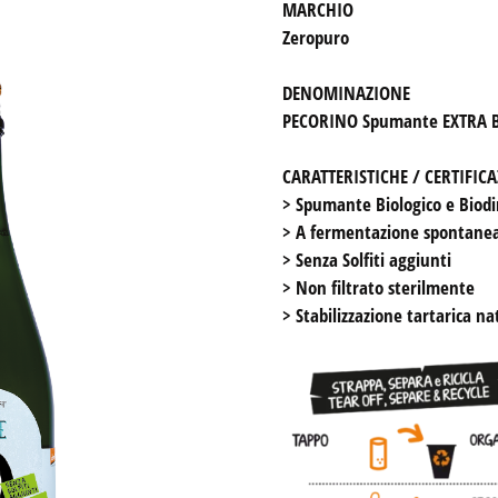
BIO Cantina Sociale Orsogna
Zeropuro
& Babalù
Eva Patch
DENOMINAZIONE
Orsogna Winery
PECORINO Spumante EXTRA B
Zero Puro
Sott’a La Capannə
CARATTERISTICHE / CERTIFIC
Olearia Vinicola Orsogna
> Spumante Biologico e Biodi
> A fermentazione spontanea
> Senza Solfiti aggiunti

> Non filtrato sterilmente

> Stabilizzazione tartarica na