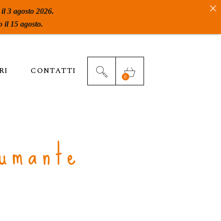
 il 3 agosto 2026.
 il 15 agosto.
RI
CONTATTI
0
umante
k