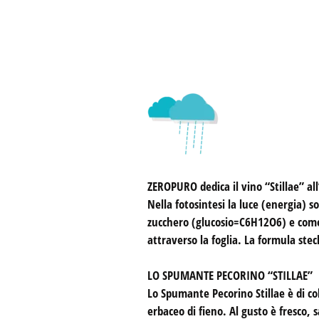
ZEROPURO
dedica il vino “Stillae” al
Nella fotosintesi la luce (energia) 
zucchero (glucosio=C6H12O6) e come 
attraverso la foglia. La formula st
LO SPUMANTE PECORINO “STILLAE”
Lo Spumante Pecorino Stillae è di col
erbaceo di fieno. Al gusto è fresco,