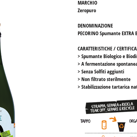
BIO Cantina Sociale Orsogna
Zeropuro
& Babalù
Eva Patch
DENOMINAZIONE
Orsogna Winery
PECORINO Spumante EXTRA B
Zero Puro
Sott’a La Capannə
CARATTERISTICHE / CERTIFIC
Olearia Vinicola Orsogna
> Spumante Biologico e Biodi
> A fermentazione spontanea
> Senza Solfiti aggiunti

> Non filtrato sterilmente

> Stabilizzazione tartarica na