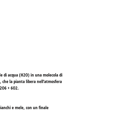
ole di acqua (H2O) in una molecola di
 che la pianta libera nell’atmosfera
12O6 + 6O2.
bianchi e mele, con un finale