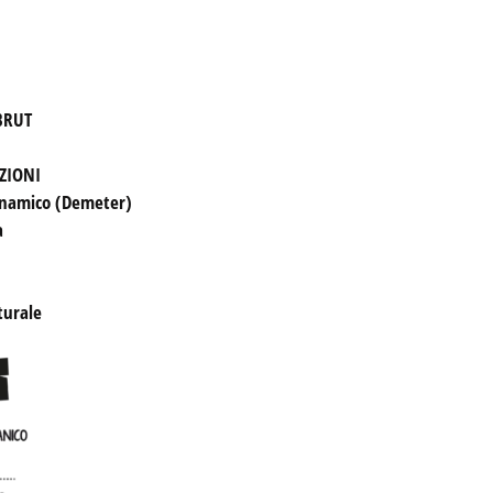
RUT

AZIONI
namico (Demeter) 



turale
