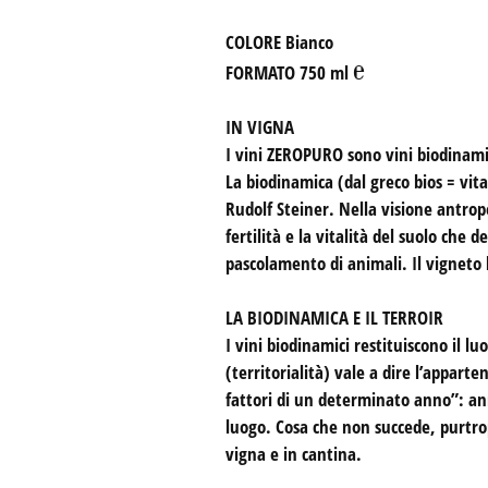
COLORE
Bianco
℮
FORMATO
750 ml
IN VIGNA
I vini ZEROPURO sono vini biodinamic
La biodinamica (dal greco bios = vita
Rudolf Steiner. Nella visione antrop
fertilità e la vitalità del suolo ch
pascolamento di animali. Il vigneto 
LA BIODINAMICA E IL TERROIR
I vini biodinamici restituiscono il l
(territorialità) vale a dire l’appart
fattori di un determinato anno”: ann
luogo. Cosa che non succede, purtro
vigna e in cantina.