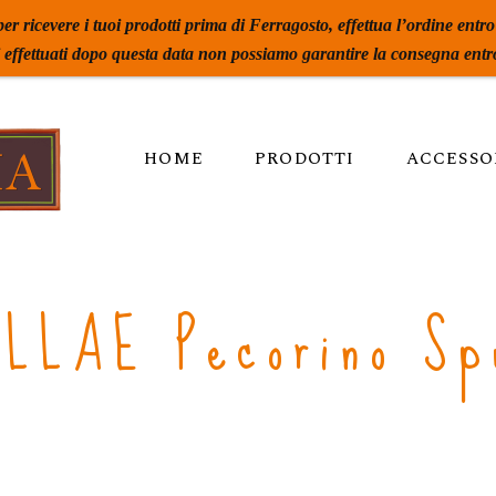
per ricevere i tuoi prodotti prima di Ferragosto, effettua l’ordine entro
i effettuati dopo questa data non possiamo garantire la consegna entro
HOME
PRODOTTI
ACCESSO
ILLAE Pecorino Sp
Pé Nin Perde La Sumente
Spiritus Terrae
Lunaria
Lunaria Ancestrale
Vola Volé BEE
Vola Volé Maiella National Par