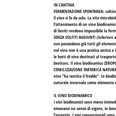
IN CANTINA
FERMENTAZIONE SPONTANEA: coltivando
il vino si fa da solo. La vita micro
l’ottenimento di un vino biodinamico
di lieviti rendono impossibile la fe
SENZA SOLFITI AGGIUNTI (inferiore a 1
uve possiedono già tutti gli element
nel vino non è una pratica antica e i
le botti di vino destinati al traspo
bevitore. Il vino biodinamico ZEROPU
STABILIZZAZIONE TARTARICA NATURALE: s
vino “ha sentito il freddo”. In biodi
naturale invernale come elemento di
IL VINO BIODINAMICO
I vini biodinamici sono meno immedia
emanano un senso di vigore, in boc
l’assaggio. I vini convenzionali sono