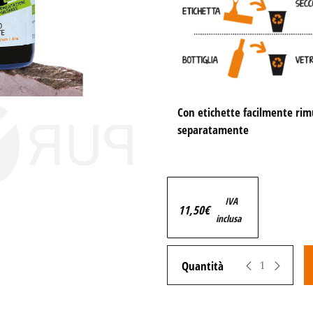
Con etichette facilmente rimuo
separatamente
IVA
11,50
€
inclusa
Zeropuro STILLAE