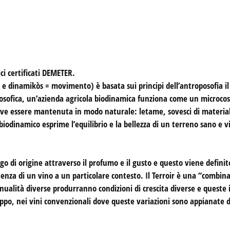
i certificati DEMETER.
 e dinamikòs = movimento) è basata sui principi dell’antroposofia il c
osofica, un’azienda agricola biodinamica funziona come un microcosm
e deve essere mantenuta in modo naturale: letame, sovesci di material
biodinamico esprime l’equilibrio e la bellezza di un terreno sano e v
uogo di origine attraverso il profumo e il gusto e questo viene defini
enenza di un vino a un particolare contesto. Il Terroir è una “combina
ualità diverse produrranno condizioni di crescita diverse e queste 
ppo, nei vini convenzionali dove queste variazioni sono appianate d