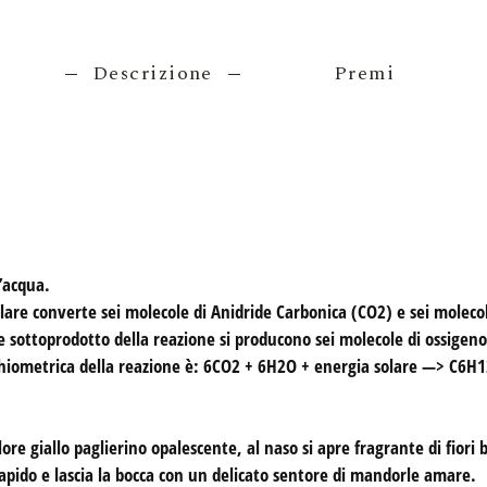
Descrizione
Premi
l’acqua.
solare converte sei molecole di Anidride Carbonica (CO2) e sei molec
sottoprodotto della reazione si producono sei molecole di ossigeno,
echiometrica della reazione è: 6CO2 + 6H2O + energia solare —> C6H
ore giallo paglierino opalescente, al naso si apre fragrante di fiori 
 sapido e lascia la bocca con un delicato sentore di mandorle amare.