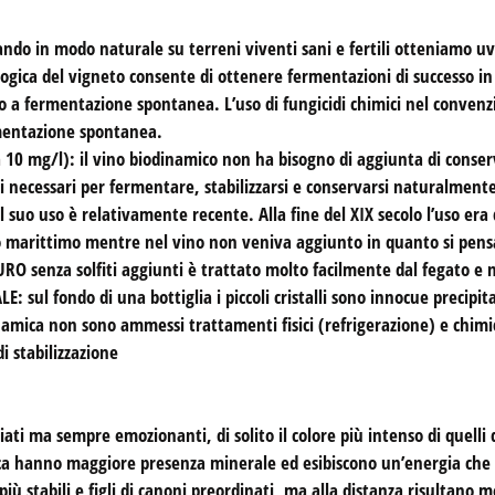
 in modo naturale su terreni viventi sani e fertili otteniamo uve
biologica del vigneto consente di ottenere fermentazioni di successo 
 a fermentazione spontanea. L’uso di fungicidi chimici nel convenz
rmentazione spontanea.
0 mg/l): il vino biodinamico non ha bisogno di aggiunta di conservant
i necessari per fermentare, stabilizzarsi e conservarsi naturalmente
l suo uso è relativamente recente. Alla fine del XIX secolo l’uso era d
rto marittimo mentre nel vino non veniva aggiunto in quanto si pensav
RO senza solfiti aggiunti è trattato molto facilmente dal fegato e n
ul fondo di una bottiglia i piccoli cristalli sono innocue precipitazi
namica non sono ammessi trattamenti fisici (refrigerazione) e chimici
 stabilizzazione
ti ma sempre emozionanti, di solito il colore più intenso di quelli 
ca hanno maggiore presenza minerale ed esibiscono un’energia ch
 più stabili e figli di canoni preordinati, ma alla distanza risultano